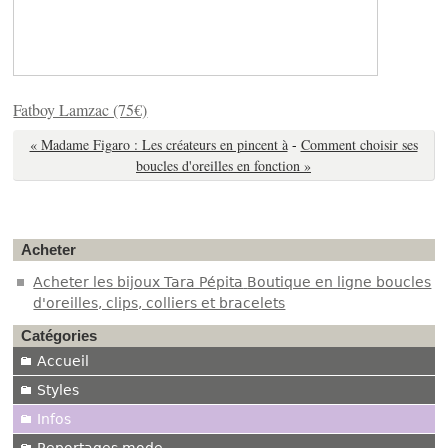
Fatboy Lamzac (75€)
« Madame Figaro : Les créateurs en pincent à
-
Comment choisir ses
boucles d'oreilles en fonction »
Acheter
Acheter les bijoux Tara Pépita
Boutique en ligne boucles
d'oreilles, clips, colliers et bracelets
Catégories
Accueil
Styles
Infos