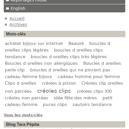
Reportages mode
English
Accueil
Archives
Mots-clés
acheter bijoux sur internet
Beauté
boucles d
oreilles clips légères
boucles d oreilles clips
tendance
boucles d oreilles clips très légères
Boucles d oreilles non allergiques
Boucles d oreilles
perle clip
boucles d oreilles qui ne pincent pas
cadeau femme bijoux
cadeau homme pour femme
Clips d oreilles
créoles à piston
Créoles clip oreilles
créoles clips
non percées
créoles clips XXl
créoles non percées
idée fête des mères
petit
cadeau femme
puces clips
sautoirs tendance
Tous les mots-clés
Blog Tara Pépita