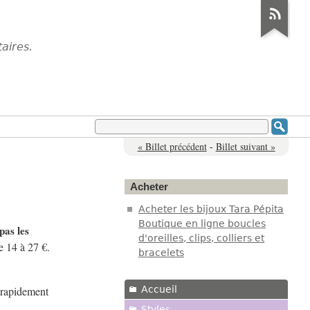
aires.
« Billet précédent
-
Billet suivant »
Acheter
Acheter les bijoux Tara Pépita
Boutique en ligne boucles
pas les
d'oreilles, clips, colliers et
e 14 à 27 €.
bracelets
Accueil
z rapidement
Styles