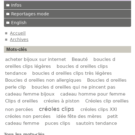
Infos
Reportages mode
English
Accueil
Archives
Mots-clés
acheter bijoux sur internet
Beauté
boucles d
oreilles clips légères
boucles d oreilles clips
tendance
boucles d oreilles clips très légères
Boucles d oreilles non allergiques
Boucles d oreilles
perle clip
boucles d oreilles qui ne pincent pas
cadeau femme bijoux
cadeau homme pour femme
Clips d oreilles
créoles à piston
Créoles clip oreilles
créoles clips
non percées
créoles clips XXl
créoles non percées
idée fête des mères
petit
cadeau femme
puces clips
sautoirs tendance
Tous les mots-clés