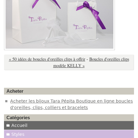
« 50 idées de boucles d'oreilles clips à offrir
-
Boucles d'oreilles clips
modèle KELLY »
Acheter
Acheter les bijoux Tara Pépita
Boutique en ligne boucles
d'oreilles, clips, colliers et bracelets
Catégories
Accueil
Styles